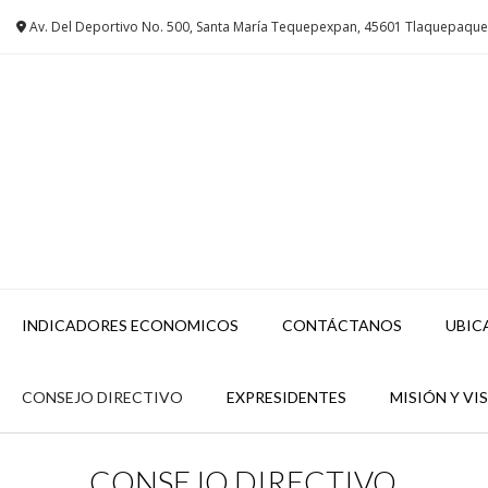
Saltar
Av. Del Deportivo No. 500, Santa María Tequepexpan, 45601 Tlaquepaque 
al
contenido
INDICADORES ECONOMICOS
CONTÁCTANOS
UBIC
CONSEJO DIRECTIVO
EXPRESIDENTES
MISIÓN Y VI
CONSEJO DIRECTIVO